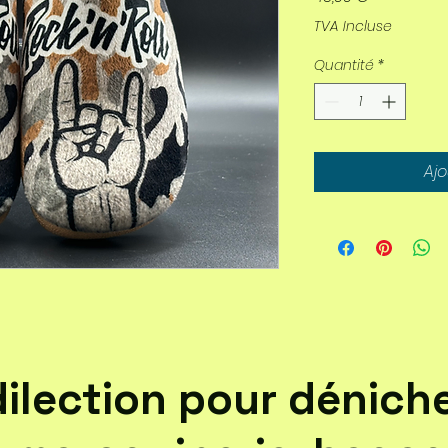
TVA Incluse
Quantité
*
Ajo
dilection pour dénich